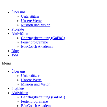
Zum
Inhalt
Über uns
wechseln
Unterstützer
Unsere Werte
Mission und Vision
Projekte
Aktivitäten
Ganztagsbetreuung (GaFöG)
Ferienprogramme
EduCoach Akademie
Blog
Jobs
Menü
Über uns
Unterstützer
Unsere Werte
Mission und Vision
Projekte
Aktivitäten
Ganztagsbetreuung (GaFöG)
Ferienprogramme
EduCoach Akademie