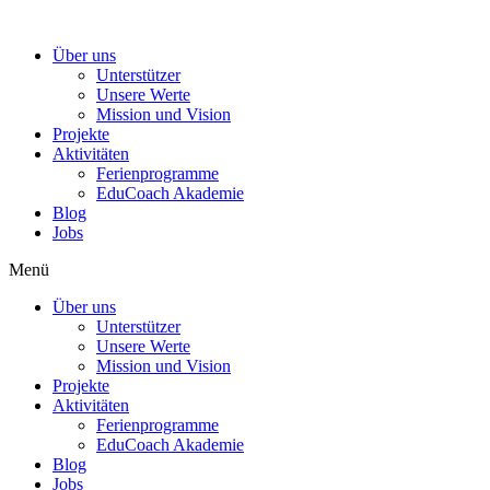
Zum
Inhalt
Über uns
wechseln
Unterstützer
Unsere Werte
Mission und Vision
Projekte
Aktivitäten
Ferienprogramme
EduCoach Akademie
Blog
Jobs
Menü
Über uns
Unterstützer
Unsere Werte
Mission und Vision
Projekte
Aktivitäten
Ferienprogramme
EduCoach Akademie
Blog
Jobs